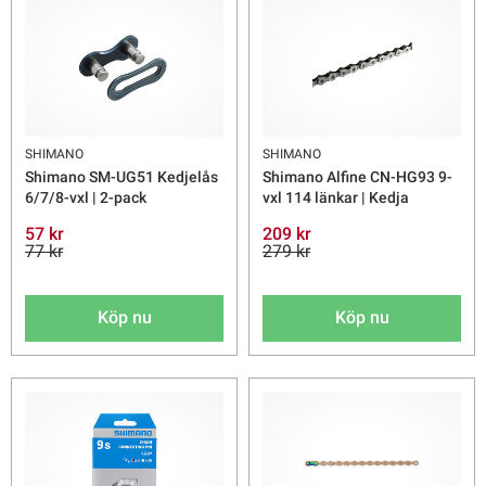
SHIMANO
SHIMANO
Shimano SM-UG51 Kedjelås
Shimano Alfine CN-HG93 9-
6/7/8-vxl | 2-pack
vxl 114 länkar | Kedja
57 kr
209 kr
77 kr
279 kr
Köp nu
Köp nu