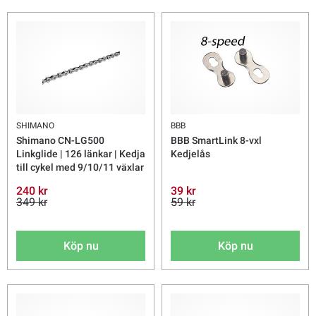
SHIMANO
BBB
Shimano CN-LG500
BBB SmartLink 8-vxl
Linkglide | 126 länkar | Kedja
Kedjelås
till cykel med 9/10/11 växlar
240 kr
39 kr
349 kr
59 kr
Köp nu
Köp nu