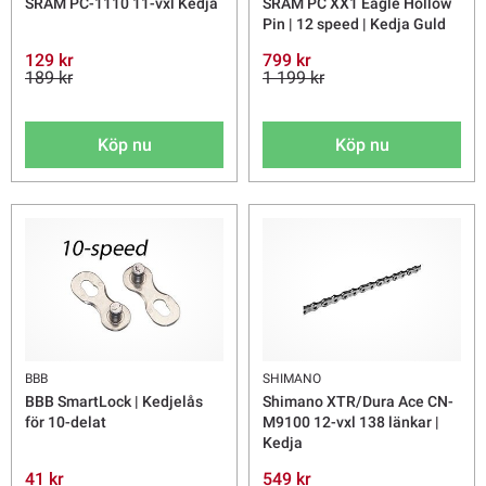
SRAM PC-1110 11-vxl Kedja
SRAM PC XX1 Eagle Hollow
Pin | 12 speed | Kedja Guld
129 kr
799 kr
189 kr
1 199 kr
Köp nu
Köp nu
BBB
SHIMANO
BBB SmartLock | Kedjelås
Shimano XTR/Dura Ace CN-
för 10-delat
M9100 12-vxl 138 länkar |
Kedja
41 kr
549 kr