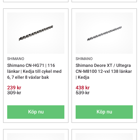
SHIMANO
SHIMANO
Shimano CN-HG71 | 116
Shimano Deore XT / Ultegra
länkar | Kedja till cykel med
CN-M8100 12-vxl 138 länkar
6, 7 eller 8 växlar bak
| Kedja
239 kr
438 kr
309 kr
539 kr
Köp nu
Köp nu