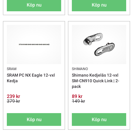
Köp nu
Köp nu
SRAM
SHIMANO
SRAM PC NX Eagle 12-vxl
Shimano Kedjelås 12-vxl
Kedja
SM-CN910 Quick Link | 2-
pack
239 kr
89 kr
379 kr
149 kr
Köp nu
Köp nu