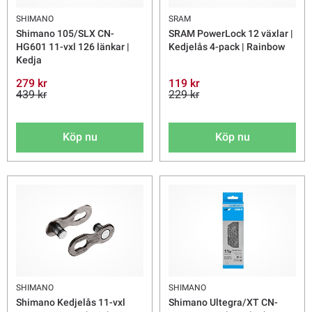
SHIMANO
SRAM
Shimano 105/SLX CN-
SRAM PowerLock 12 växlar |
HG601 11-vxl 126 länkar |
Kedjelås 4-pack | Rainbow
Kedja
279 kr
119 kr
439 kr
229 kr
Köp nu
Köp nu
SHIMANO
SHIMANO
Shimano Kedjelås 11-vxl
Shimano Ultegra/XT CN-