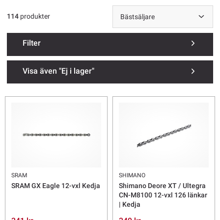
viktig sak är att ofta så har elcyklar och lastcyklar en längre kedja
(ofta mer än de 116 länkar som var vanligast tidigare). Idag är de
114
produkter
flesta kedjorna på marknaden så kallat "E-bike approved" möjligen
bortsett från de allra lättaste kedjorna men vi har generellt valt att
rekommendera de specifika och ofta längre (fler länkar) E-bike
Filter
(elcykel) kedjorna.
Visa även "Ej i lager"
Frakt från 69 kr. Skrymmande produkter kan ha högre fraktkostnad.
SRAM
SHIMANO
SRAM GX Eagle 12-vxl Kedja
Shimano Deore XT / Ultegra
CN-M8100 12-vxl 126 länkar
| Kedja