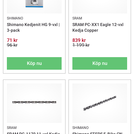
SHIMANO
SRAM
Shimano Kedjenit HG 9-vxl |
SRAM PC-XX1 Eagle 12-vxl
3-pack
Kedja Copper
71 kr
839 kr
96 kr
1 199 kr
Köp nu
Köp nu
SRAM
SHIMANO