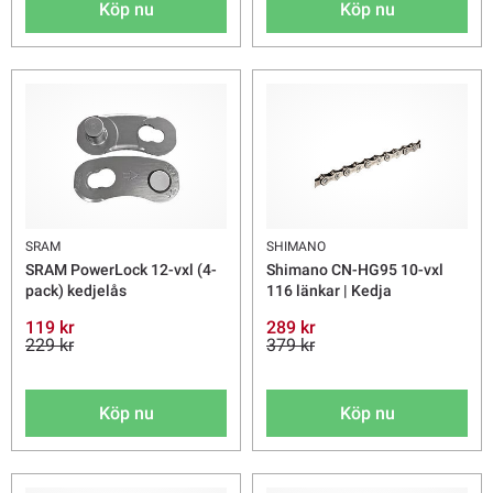
Köp nu
Köp nu
SRAM
SHIMANO
SRAM PowerLock 12-vxl (4-
Shimano CN-HG95 10-vxl
pack) kedjelås
116 länkar | Kedja
119 kr
289 kr
229 kr
379 kr
Köp nu
Köp nu