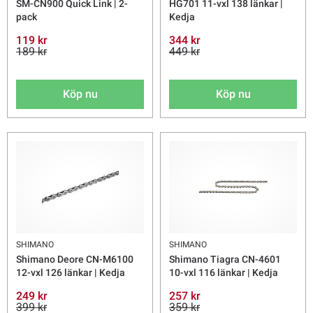
SM-CN900 Quick Link | 2-
HG701 11-vxl 138 länkar |
pack
Kedja
119 kr
344 kr
189 kr
449 kr
Köp nu
Köp nu
SHIMANO
SHIMANO
Shimano Deore CN-M6100
Shimano Tiagra CN-4601
12-vxl 126 länkar | Kedja
10-vxl 116 länkar | Kedja
249 kr
257 kr
399 kr
359 kr