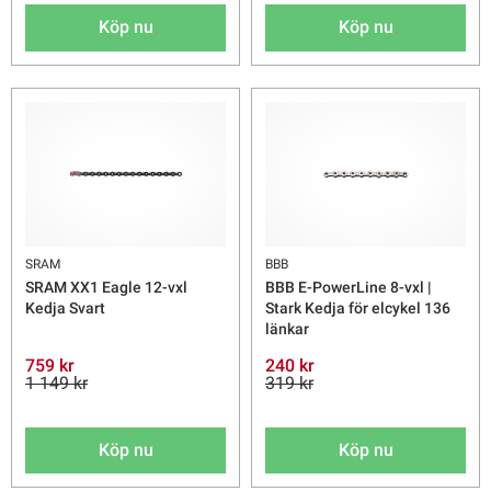
Köp nu
Köp nu
SRAM
BBB
SRAM XX1 Eagle 12-vxl
BBB E-PowerLine 8-vxl |
Kedja Svart
Stark Kedja för elcykel 136
länkar
759 kr
240 kr
1 149 kr
319 kr
Köp nu
Köp nu