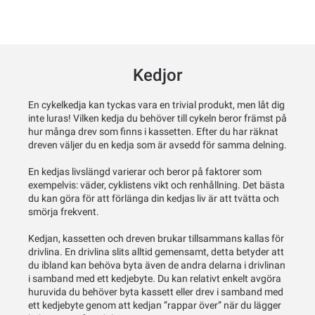
Kedjor
En cykelkedja kan tyckas vara en trivial produkt, men låt dig
inte luras! Vilken kedja du behöver till cykeln beror främst på
hur många drev som finns i kassetten. Efter du har räknat
dreven väljer du en kedja som är avsedd för samma delning.
En kedjas livslängd varierar och beror på faktorer som
exempelvis: väder, cyklistens vikt och renhållning. Det bästa
du kan göra för att förlänga din kedjas liv är att tvätta och
smörja frekvent.
Kedjan, kassetten och dreven brukar tillsammans kallas för
drivlina. En drivlina slits alltid gemensamt, detta betyder att
du ibland kan behöva byta även de andra delarna i drivlinan
i samband med ett kedjebyte. Du kan relativt enkelt avgöra
huruvida du behöver byta kassett eller drev i samband med
ett kedjebyte genom att kedjan ”rappar över” när du lägger