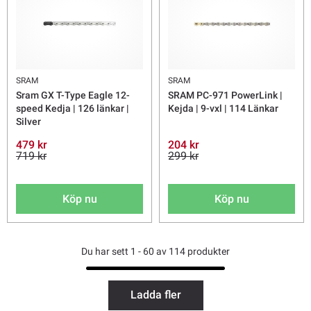
SRAM
SRAM
Sram GX T-Type Eagle 12-
SRAM PC-971 PowerLink |
speed Kedja | 126 länkar |
Kejda | 9-vxl | 114 Länkar
Silver
479 kr
204 kr
719 kr
299 kr
Köp nu
Köp nu
Du har sett 1 - 60 av 114 produkter
Ladda fler