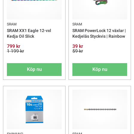
SRAM
SRAM
SRAM XX1 Eagle 12-vxl
SRAM PowerLock 12 växlar |
Kedja Oil Slick
Kedjelås Styckvis | Rainbow
799 kr
39 kr
1 199 kr
59 kr
Köp nu
Köp nu
SHIMANO
SRAM