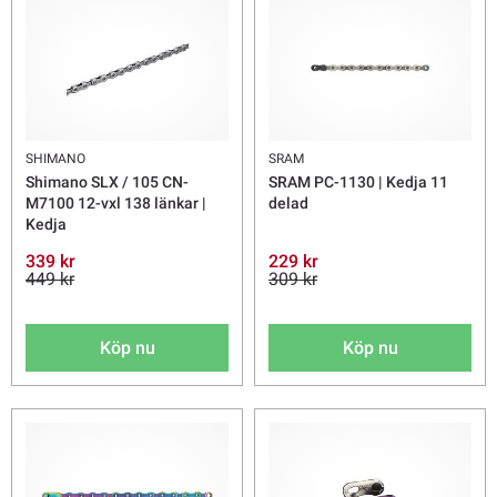
SHIMANO
SRAM
Shimano SLX / 105 CN-
SRAM PC-1130 | Kedja 11
M7100 12-vxl 138 länkar |
delad
Kedja
339 kr
229 kr
449 kr
309 kr
Köp nu
Köp nu