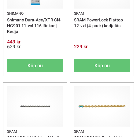
SHIMANO
SRAM
Shimano Dura-Ace/XTR CN-
SRAM PowerLock Flattop
HG901 11-vxl 116 länkar |
12-vxl (4-pack) kedjelås
Kedja
449 kr
629 kr
229 kr
Köp nu
Köp nu
SRAM
SRAM