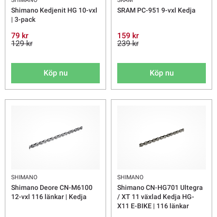
Shimano Kedjenit HG 10-vxl
SRAM PC-951 9-vxl Kedja
| 3-pack
79 kr
159 kr
129 kr
239 kr
Köp nu
Köp nu
SHIMANO
SHIMANO
Shimano Deore CN-M6100
Shimano CN-HG701 Ultegra
12-vxl 116 länkar | Kedja
/ XT 11 växlad Kedja HG-
X11 E-BIKE | 116 länkar