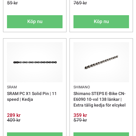
59 kr
769 kr
Köp nu
Köp nu
SRAM
SHIMANO
SRAM PC X1 Solid Pin | 11
Shimano STEPS E-Bike CN-
speed | Kedja
E6090 10-vxl 138 länkar |
Extra tålig kedja för elcykel
289 kr
359 kr
409 kr
579 kr