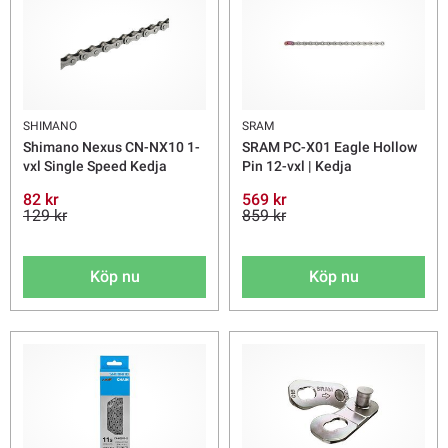
SHIMANO
SRAM
Shimano Nexus CN-NX10 1-
SRAM PC-X01 Eagle Hollow
vxl Single Speed Kedja
Pin 12-vxl | Kedja
82 kr
569 kr
129 kr
859 kr
Köp nu
Köp nu