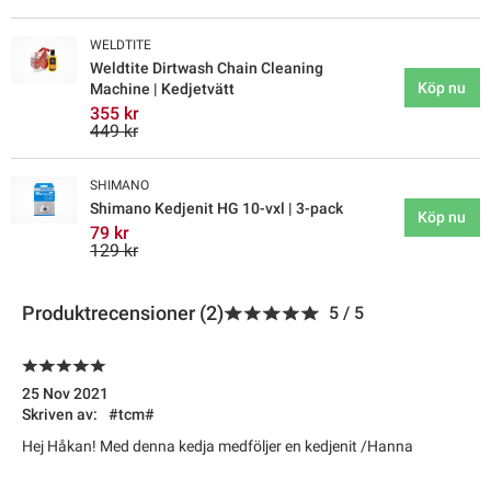
WELDTITE
Weldtite Dirtwash Chain Cleaning
Köp nu
Machine | Kedjetvätt
355 kr
449 kr
SHIMANO
Shimano Kedjenit HG 10-vxl | 3-pack
Köp nu
79 kr
129 kr
Produktrecensioner (2)
5
/
5
25 Nov 2021
Skriven av:
#tcm#
Hej Håkan! Med denna kedja medföljer en kedjenit /Hanna