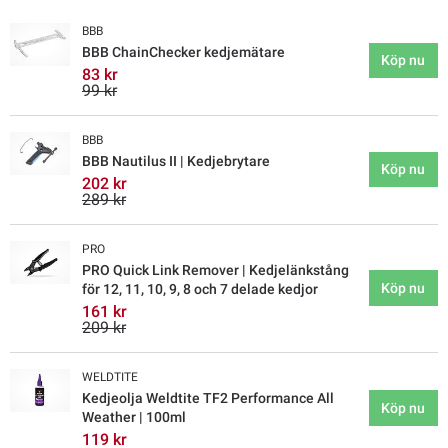
BBB
BBB ChainChecker kedjemätare
Köp nu
83 kr
99 kr
BBB
BBB Nautilus II | Kedjebrytare
Köp nu
202 kr
289 kr
PRO
PRO Quick Link Remover | Kedjelänkstång
Köp nu
för 12, 11, 10, 9, 8 och 7 delade kedjor
161 kr
209 kr
WELDTITE
Kedjeolja Weldtite TF2 Performance All
Köp nu
Weather | 100ml
119 kr