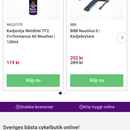
WELDTITE
BBB
Kedjeolja Weldtite TF2
BBB Nautilus II |
Performance All Weather |
Kedjebrytare
100ml
202 kr
119 kr
289 kr
Köp nu
Köp nu
Snabba leveranser
Köp tryggt online
Sveriges bästa cykelbutik online!