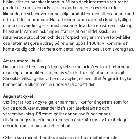
hjälm, eller ett par skor inomhus. Vi kan dock inte motta returer på
produkter som exempelvis är använda under en cykeltur eller
liknande, då vi behöver kunna sälja produkten igen till en annan kund
efter att den returneras. När artiklar returneras med skador, tydliga
spår av användning eller med saknade delar kan en värdeminskning
bli aktuell. Värdeminskningen står i relation till det skick den
returnerade produkten och dess förpackning är i men vi förbehåller
oss rätten att göra avdrag på returen upp till 100%. Vi kommer att
kontakta dig och informera om detta innan ett beslut om avdrag tas.
Att returnera i butik
Du som kund hos oss på tcmcykel.se kan också välja att returnera
dina köpta produkter i någon av våra butiker, då utan returavgift.
Särskilda villkor gäller vid retur av cykel, se avsnittet
Ångerrätt cykel
här nedan. Välkommen in under våra öppettider.
Ångerrätt cykel
Vid ångrat köp av cykel gäller samma villkor för ångerrätt som för
övriga produkter avseende tidsfrister, återbetalning och
värdeminskning. Däremot gäller annan avgift och annat
tillvägagångssätt eftersom godset måste hämtas av fraktbolaget
och inte kan lämnas hos ett ombud
Cykeln kommer att hämtas med samma fraktmetod som den