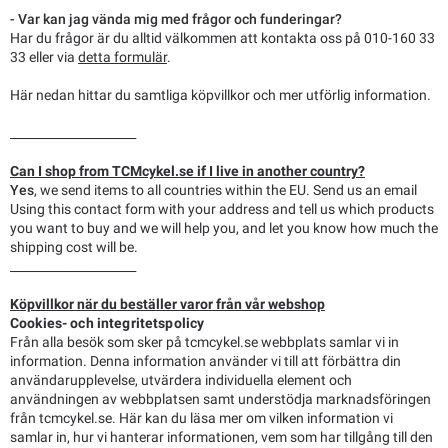
- Var kan jag vända mig med frågor och funderingar?
Har du frågor är du alltid välkommen att kontakta oss på 010-160 33
33 eller via
detta formulär
.
Här nedan hittar du samtliga köpvillkor och mer utförlig information.
_____________________
Can I shop from TCMcykel.se if I live in another country?
Yes
, we send items to all countries within the EU. Send us an email
Using this contact form
with your address and tell us which products
you want to buy and we will help you, and let you know how much the
shipping cost will be.
_____________________
Köpvillkor när du beställer varor från vår webshop
Cookies- och integritetspolicy
Från alla besök som sker på tcmcykel.se webbplats samlar vi in
information. Denna information använder vi till att förbättra din
användarupplevelse, utvärdera individuella element och
användningen av webbplatsen samt understödja marknadsföringen
från tcmcykel.se. Här kan du läsa mer om vilken information vi
samlar in, hur vi hanterar informationen, vem som har tillgång till den