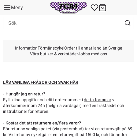
Meny
Information
Förmånscykel
Order till annat land än Sverige
Våra butiker & verkstäder
Jobba med oss
LÄS VANLIGA FRÅGOR OCH SVAR HÄR
- Hur gör jag en retur?
Fyll i dina uppgifter och ditt ordernummer i
detta formulär
vi
återkommer inom 24h (helgfria vardagar) med en fraktsedel och
instruktioner för returen.
- Kostar det att returnera en/flera varor?
För retur av vanliga paket (via postombud) tar vi en returavgift på 69
kr. Vid retur av cykel gäller en returavgift på 1500 kr, och för andra