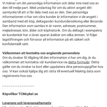
Vi månar om din personliga information och delar inte med oss av
den till tredje part. Med undantag för om du aktivt angett ditt
samtycke till att vi får dela med oss av den. Den personliga
informationen vi har om våra kunder är information vi de angett i
samband med ett köp, deltagande i kundundersökning eller liknande.
Den information som samlas in är namn, adresser, postnummer,
mejladresser, kön, ålder och köphistorik. Om du deltagit i exempelvis
en kundenkät har vi även sparat åsikter om olika ämnen. Vi följer
lagstiftningen och förvarar all information på ett säkert och
konfidentiellt sätt.
Välkommen att kontakta oss angående persondata
Om du önskar få tillgång till den information vi har om dig, är du
välkommen att kontakta vår kundservice via
detta formulär
. Detta
gäller om du önskar ta bort eller uppdatera dina personuppgifter hos
oss. Vi kan också hjälpa dig att rätta till eventuell felaktig data som
registrerats hos oss.
_ _ _ _ _ _ _ _ _ _ _ _ _ _ _
Köpvillkor TCMcykel.se
Leverans och leveransalternativ