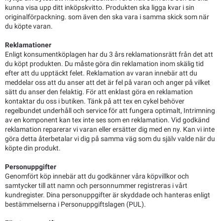
kunna visa upp ditt inköpskvitto. Produkten ska ligga kvar i sin
originalförpackning. som även den ska vara i samma skick som när
du köpte varan.
Reklamationer
Enligt konsumentköplagen har du 3 års reklamationsrätt från det att
du köpt produkten. Du måste göra din reklamation inom skälig tid
efter att du upptäckt felet. Reklamation av varan innebär att du
meddelar oss att du anser att det är fel på varan och anger på vilket
sätt du anser den felaktig. För att enklast göra en reklamation
kontaktar du oss i butiken. Tänk på att tex en cykel behöver
regelbundet underhåll och service för att fungera optimalt, Intrimning
av en komponent kan tex inte ses som en reklamation. Vid godkänd
reklamation reparerar vi varan eller ersätter dig med en ny. Kan vi inte
göra detta återbetalar vi dig på samma väg som du själv valde när du
köpte din produkt.
Personuppgifter
Genomfört köp innebär att du godkänner våra köpvillkor och
samtycker till att namn och personnummer registreras i vårt
kundregister. Dina personuppgifter är skyddade och hanteras enligt
bestämmelserna i Personuppgiftslagen (PUL).