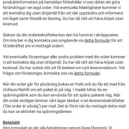
produktinformation på hemsidan förbehåller vi oss rätten att göra
förändringar i en lagd order. Vid eventuella felaktigheter kommer vi
att kontakta dig utan dröjsmål från att det upptäckts och informera
om läget samt föreslå en lösning. Du har då rätt att häva köpet utan
kostnad.
Saknar du din orderbekräftelse kan den ha hamnat i skräpposten.
Om inte ber vi dig kontakta oss omgående via
detta formulär
för att
få bekräftat om vi mottagit ordern.
Vid eventuella förseningar eller andra problem med din order kommer
vi att kontakta dig utan dröjsmål. Du har då rätt att häva köpet utan
kostnad. Du har också rätt att få besked om nytt leveransdatum. Vid
frågor om förseningar, kontakta oss via
detta formulär
.
När din order går för plockning bokas en frakt och du får ett mail från
Unifaun/Nshift om att paket är på väg. I mailet hittar du en
spårningslänk som du kan använda för att spåra paketet väg. När
din order slutligen lämnar vårt lager skickar vi en leveransbekräftelse
("Din order är påväg") per mail. Det är först när du mottagit detta mail
du kan se aktivitet via spårningslänken.
Betalsätt
Hos tcmcykel.se går alla betalningar genom Svea Ekonomi. Vi