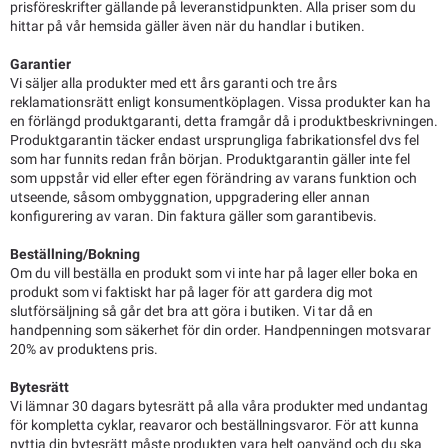
prisföreskrifter gällande på leveranstidpunkten. Alla priser som du
hittar på vår hemsida gäller även när du handlar i butiken.
Garantier
Vi säljer alla produkter med ett års garanti och tre års
reklamationsrätt enligt konsumentköplagen. Vissa produkter kan ha
en förlängd produktgaranti, detta framgår då i produktbeskrivningen.
Produktgarantin täcker endast ursprungliga fabrikationsfel dvs fel
som har funnits redan från början. Produktgarantin gäller inte fel
som uppstår vid eller efter egen förändring av varans funktion och
utseende, såsom ombyggnation, uppgradering eller annan
konfigurering av varan. Din faktura gäller som garantibevis.
Beställning/Bokning
Om du vill beställa en produkt som vi inte har på lager eller boka en
produkt som vi faktiskt har på lager för att gardera dig mot
slutförsäljning så går det bra att göra i butiken. Vi tar då en
handpenning som säkerhet för din order. Handpenningen motsvarar
20% av produktens pris.
Bytesrätt
Vi lämnar 30 dagars bytesrätt på alla våra produkter med undantag
för kompletta cyklar, reavaror och beställningsvaror. För att kunna
nyttja din bytesrätt måste produkten vara helt oanvänd och du ska