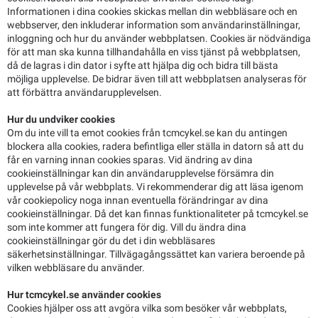
Informationen i dina cookies skickas mellan din webbläsare och en
webbserver, den inkluderar information som användarinställningar,
inloggning och hur du använder webbplatsen. Cookies är nödvändiga
för att man ska kunna tillhandahålla en viss tjänst på webbplatsen,
då de lagras i din dator i syfte att hjälpa dig och bidra till bästa
möjliga upplevelse. De bidrar även till att webbplatsen analyseras för
att förbättra användarupplevelsen.
Hur du undviker cookies
Om du inte vill ta emot cookies från tcmcykel.se kan du antingen
blockera alla cookies, radera befintliga eller ställa in datorn så att du
får en varning innan cookies sparas. Vid ändring av dina
cookieinställningar kan din användarupplevelse försämra din
upplevelse på vår webbplats. Vi rekommenderar dig att läsa igenom
vår cookiepolicy noga innan eventuella förändringar av dina
cookieinställningar. Då det kan finnas funktionaliteter på tcmcykel.se
som inte kommer att fungera för dig. Vill du ändra dina
cookieinställningar gör du det i din webbläsares
säkerhetsinställningar. Tillvägagångssättet kan variera beroende på
vilken webbläsare du använder.
Hur tcmcykel.se använder cookies
Cookies hjälper oss att avgöra vilka som besöker vår webbplats,