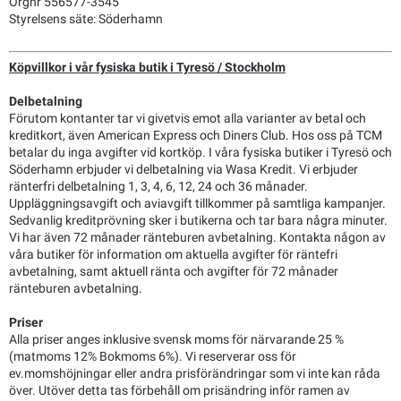
Orgnr 556577-3545
Styrelsens säte: Söderhamn
Köpvillkor i vår fysiska butik i Tyresö / Stockholm
Delbetalning
Förutom kontanter tar vi givetvis emot alla varianter av betal och
kreditkort, även American Express och Diners Club. Hos oss på TCM
betalar du inga avgifter vid kortköp. I våra fysiska butiker i Tyresö och
Söderhamn erbjuder vi delbetalning via Wasa Kredit. Vi erbjuder
ränterfri delbetalning 1, 3, 4, 6, 12, 24 och 36 månader.
Uppläggningsavgift och aviavgift tillkommer på samtliga kampanjer.
Sedvanlig kreditprövning sker i butikerna och tar bara några minuter.
Vi har även 72 månader ränteburen avbetalning. Kontakta någon av
våra butiker för information om aktuella avgifter för räntefri
avbetalning, samt aktuell ränta och avgifter för 72 månader
ränteburen avbetalning.
Priser
Alla priser anges inklusive svensk moms för närvarande 25 %
(matmoms 12% Bokmoms 6%). Vi reserverar oss för
ev.momshöjningar eller andra prisförändringar som vi inte kan råda
över. Utöver detta tas förbehåll om prisändring inför ramen av