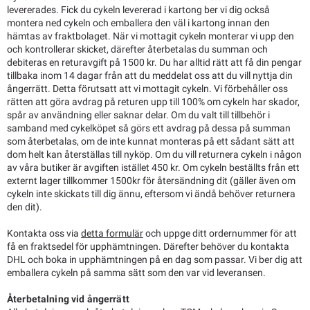
levererades. Fick du cykeln levererad i kartong ber vi dig också
montera ned cykeln och emballera den väl i kartong innan den
hämtas av fraktbolaget. När vi mottagit cykeln monterar vi upp den
och kontrollerar skicket, därefter återbetalas du summan och
debiteras en returavgift på 1500 kr. Du har alltid rätt att få din pengar
tillbaka inom 14 dagar från att du meddelat oss att du vill nyttja din
ångerrätt. Detta förutsatt att vi mottagit cykeln. Vi förbehåller oss
rätten att göra avdrag på returen upp till 100% om cykeln har skador,
spår av användning eller saknar delar. Om du valt till tillbehör i
samband med cykelköpet så görs ett avdrag på dessa på summan
som återbetalas, om de inte kunnat monteras på ett sådant sätt att
dom helt kan återställas till nyköp. Om du vill returnera cykeln i någon
av våra butiker är avgiften istället 450 kr. Om cykeln beställts från ett
externt lager tillkommer 1500kr för återsändning dit (gäller även om
cykeln inte skickats till dig ännu, eftersom vi ändå behöver returnera
den dit).
Kontakta oss via
detta formulär
och uppge ditt ordernummer för att
få en fraktsedel för upphämtningen. Därefter behöver du kontakta
DHL och boka in upphämtningen på en dag som passar. Vi ber dig att
emballera cykeln på samma sätt som den var vid leveransen.
Återbetalning vid ångerrätt