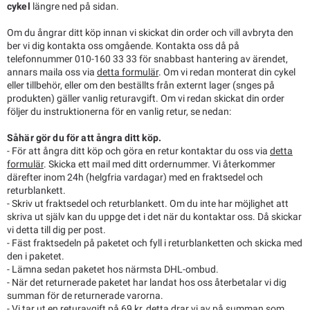
cykel
längre ned på sidan.
Om du ångrar ditt köp innan vi skickat din order och vill avbryta den
ber vi dig kontakta oss omgående. Kontakta oss då på
telefonnummer 010-160 33 33 för snabbast hantering av ärendet,
annars maila oss via
detta formulär
. Om vi redan monterat din cykel
eller tillbehör, eller om den beställts från externt lager (snges på
produkten) gäller vanlig returavgift. Om vi redan skickat din order
följer du instruktionerna för en vanlig retur, se nedan:
Såhär gör du för att ångra ditt köp.
- För att ångra ditt köp och göra en retur kontaktar du oss via
detta
formulär
. Skicka ett mail med ditt ordernummer. Vi återkommer
därefter inom 24h (helgfria vardagar) med en fraktsedel och
returblankett.
- Skriv ut fraktsedel och returblankett. Om du inte har möjlighet att
skriva ut själv kan du uppge det i det när du kontaktar oss. Då skickar
vi detta till dig per post.
- Fäst fraktsedeln på paketet och fyll i returblanketten och skicka med
den i paketet.
- Lämna sedan paketet hos närmsta DHL-ombud.
- När det returnerade paketet har landat hos oss återbetalar vi dig
summan för de returnerade varorna.
- Vi tar ut en returavgift på 69 kr, detta drar vi av på summan som