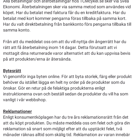
Alla betalningar och återbetalningar hos TCMcykel.se sker via Svea
Ekonomi. Återbetalningen sker via samma metod som användes vid
köpet. Har du betalat med faktura får du en kreditfaktura. Har du
betalat med kort kommer pengarna föras tillbaka på samma kort.
Har du valt direktbetalning från bankkonto förs pengarna tillbaka till
samma konto.
Från att du meddelat oss om att du vill nyttja din ångerrätt har du
rätt att få återbetalning inom 14 dagar. Detta förutsatt att vi
mottagit dina returnerade varor alternativt att du kan uppvisa bevis
på att produkten/erna är återsända.
Bytesrätt
Vi genomför inga byten online. För att byta storlek, färg eller produkt
behöver du istället lägga en helt ny order på de produkter som du
önskar. Gör en retur på de felaktiga produkterna enligt
instruktionerna ovan och beställ sedan de produkter du vill ha som
vanligt i vår webbshop.
Reklamationer
Enligt konsumentköplagen har du tre års reklamationsrätt från det
att du köpt produkten. Du måste meddela oss om felet och göra din
reklamation så snart som möjligt efter att du upptäckt felet, två
månader räknas alltid som skälig tid. Reklamation av varan innebär