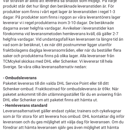
Vår strävan är alltid att leverera så snabbt som möjligt. På varje
produkt står det hur långt den beräknade leveranstiden är. För
produkter som finns i vårt eget lager är leveranstiden i regel 1-3
dagar. På produkter som finns i npgon av våra leverantörers lager
levererar vi i regel produkterna inom 3-10 dagar. De beräknade
dagarna avser helgfria vardagar. Avvikelser i leveranstider kan
förekomma vid leveransmetoden hemleverans kväll, då gäller 2-7
helgfria vardagar. Vid undantagsfall kan leveransen ta längre tid än
vad som är beräknat, t.ex när ditt postnummer ligger utanför
fraktbolagens dagliga leveransområden, eller när du beställer flera
saker och produkterna finns på olika lager. Alla leveranser från
TCMcykel skickas med DHL eller Schenker. Vi levererar till hela
Sverige. Se våra olika leveransalternativ nedan:
- Ombudsleverans
Paketet levereras till din valda DHL Service Point eller till ditt
Schenker-ombud. Fraktkostnad för ombudsleverans är 69kr. När
paketet ankommit till din utlämningsstället får du en avisering från
DHL eller Schenker om att paketet finns att hämta ut.
- Hemleverans standard
Leveransalternativet gäller endast cyklar, trainers och cykelvagnar
som är för stora för att leverera hos ombud. DHL kontaktar dig inför
leveransen och du ges möjlighet att välja dag för leveransen. Om du
föredrar att hämta leveransen själv ges även möjlighet att hämta