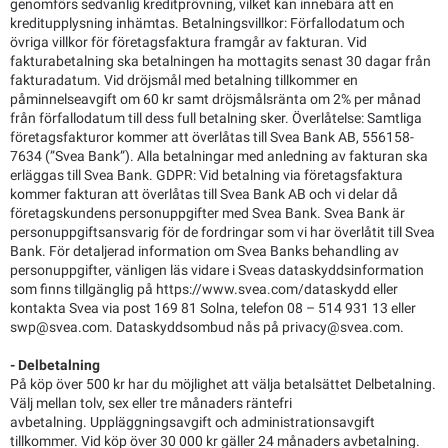
genomförs sedvanlig kreditprövning, vilket kan innebära att en
kreditupplysning inhämtas. Betalningsvillkor: Förfallodatum och
övriga villkor för företagsfaktura framgår av fakturan. Vid
fakturabetalning ska betalningen ha mottagits senast 30 dagar från
fakturadatum. Vid dröjsmål med betalning tillkommer en
påminnelseavgift om 60 kr samt dröjsmålsränta om 2% per månad
från förfallodatum till dess full betalning sker. Överlåtelse: Samtliga
företagsfakturor kommer att överlåtas till Svea Bank AB, 556158-
7634 (”Svea Bank”). Alla betalningar med anledning av fakturan ska
erläggas till Svea Bank. GDPR: Vid betalning via företagsfaktura
kommer fakturan att överlåtas till Svea Bank AB och vi delar då
företagskundens personuppgifter med Svea Bank. Svea Bank är
personuppgiftsansvarig för de fordringar som vi har överlåtit till Svea
Bank. För detaljerad information om Svea Banks behandling av
personuppgifter, vänligen läs vidare i Sveas dataskyddsinformation
som finns tillgänglig på https://www.svea.com/dataskydd eller
kontakta Svea via post 169 81 Solna, telefon 08 – 514 931 13 eller
swp@svea.com. Dataskyddsombud nås på privacy@svea.com.
- Delbetalning
På köp över 500 kr har du möjlighet att välja betalsättet Delbetalning.
Välj mellan tolv, sex eller tre månaders räntefri
avbetalning. Uppläggningsavgift och administrationsavgift
tillkommer. Vid köp över 30 000 kr gäller 24 månaders avbetalning.