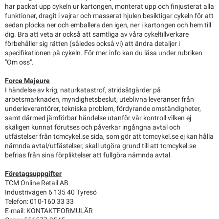
har packat upp cykeln ur kartongen, monterat upp och finjusterat alla
funktioner, dragit i vajrar och masserat hjulen besiktigar cykeln för att
sedan plocka ner och emballera den igen, ner i kartongen och hem till
dig. Bra att veta är också att samtliga av våra cykeltillverkare
förbehåller sig rätten (således också vi) att ändra detaljer i
specifikationen på cykeln. För mer info kan du läsa under rubriken
"Om oss".
Force Majeure
I händelse av krig, naturkatastrof, stridsåtgärder på
arbetsmarknaden, myndighetsbeslut, uteblivna leveranser från
underleverantörer, tekniska problem, fördyrande omständigheter,
samt därmed jämförbar händelse utanför vår kontroll vilken ej
skäligen kunnat förutses och påverkar ingångna avtal och
utfästelser från tcmcykel.se sida, som gör att tcmcykel.se ej kan hålla
nämnda avtal/utfästelser, skall utgöra grund till att tcmcykel.se
befrias från sina förpliktelser att fullgöra nämnda avtal.
Företagsuppgifter
TCM Online Retail AB
Industrivägen 6 135 40 Tyresö
Telefon: 010-160 33 33
E-mail:
KONTAKTFORMULÄR