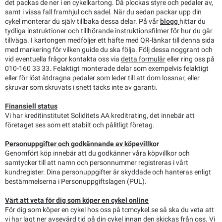
det packas de ner i en cykelkartong. Då plockas styre och pedaler av,
samt i vissa fall framhjul och sadel. När du sedan packar upp din
cykel monterar du själv tillbaka dessa delar. På vår
blogg
hittar du
tydliga instruktioner och tillhörande instruktionsfilmer för hur du går
tillväga. I kartongen medföljer ett häfte med QR-länkar till denna sida
med markering för vilken guide du ska följa. Följ dessa noggrant och
vid eventuella frågor kontakta oss via
detta formulär
eller ring oss på
010-160 33 33. Felaktigt monterade delar som exempelvis felaktigt
eller för löst åtdragna pedaler som leder till att dom lossnar, eller
skruvar som skruvats i snett täcks inte av garanti.
Finansiell status
Vi har kreditinstitutet Soliditets AA kreditrating, det innebär att
företaget ses som ett stabilt och pålitligt företag.
Personuppgifter och godkännande av köpevillko
r
Genomfört köp innebär att du godkänner våra köpvillkor och
samtycker till att namn och personnummer registreras i vårt
kundregister. Dina personuppgifter är skyddade och hanteras enligt
bestämmelserna i Personuppgiftslagen (PUL).
Värt att veta för dig som köper en cykel online
För dig som köper en cykel hos oss på tcmcykel.se så ska du veta att
vi har lagt ner avsevärd tid på din cykel innan den skickas från oss. Vi