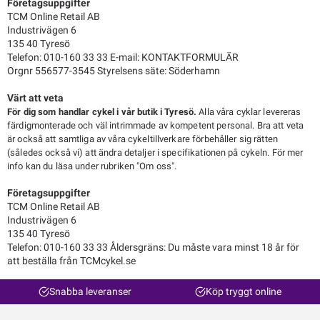
Företagsuppgifter
TCM Online Retail AB
Industrivägen 6
135 40 Tyresö
Telefon: 010-160 33 33 E-mail:
KONTAKTFORMULÄR
Orgnr 556577-3545 Styrelsens säte: Söderhamn
Värt att veta
För dig som handlar cykel i vår butik i Tyresö.
Alla våra cyklar levereras
färdigmonterade och väl intrimmade av kompetent personal. Bra att veta
är också att samtliga av våra cykeltillverkare förbehåller sig rätten
(således också vi) att ändra detaljer i specifikationen på cykeln. För mer
info kan du läsa under rubriken "Om oss".
Företagsuppgifter
TCM Online Retail AB
Industrivägen 6
135 40 Tyresö
Telefon: 010-160 33 33 Åldersgräns: Du måste vara minst 18 år för
att beställa från TCMcykel.se
Snabba leveranser
Köp tryggt online