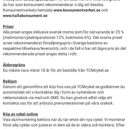
du har som konsument rekommenderar vi dig att besöka
Konsumentverkets hemsida
www.konsumentverket.se
och
www.hallakonsument.se
Priser
Alla priser anges inklusive svensk moms som för närvarande är 25 %
(matmoms/cykelreparationer 12%, bokmoms 6%). Det svarta priset
avser rekommenderat försäljningspris i Sverige bestäms av
respektive tillverkare/leverantör, och i de fall vi har ett lägre pris än det
rekommenderade priset anges detta i rött.
Åldersgräns
Du måste vara minst 18 år för att beställa från TCMcykel.se
Reklam
Genom att genomföra ett köp hos oss på TCMcykel.se godkänner du
automatiskt att vi kontaktar dig i form av nyhetsbrev och
reklamutskick via mail och SMS. Du kan givetvis alltid välja att
kontakta oss för att avbryta prenumerationen på våra utskick.
Köp av cykel online
Viss slutmontering behövs när du tar emot din nya cykel. Vi monterar
först alla cyklar och justerar in dem så de är säkra och körklara. Efter