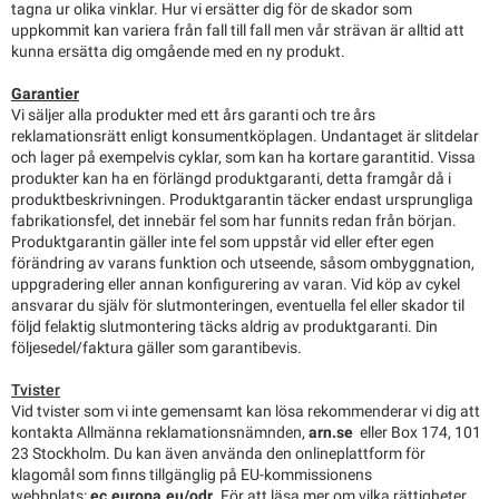
tagna ur olika vinklar. Hur vi ersätter dig för de skador som
uppkommit kan variera från fall till fall men vår strävan är alltid att
kunna ersätta dig omgående med en ny produkt.
Garantier
Vi säljer alla produkter med ett års garanti och tre års
reklamationsrätt enligt konsumentköplagen. Undantaget är slitdelar
och lager på exempelvis cyklar, som kan ha kortare garantitid. Vissa
produkter kan ha en förlängd produktgaranti, detta framgår då i
produktbeskrivningen. Produktgarantin täcker endast ursprungliga
fabrikationsfel, det innebär fel som har funnits redan från början.
Produktgarantin gäller inte fel som uppstår vid eller efter egen
förändring av varans funktion och utseende, såsom ombyggnation,
uppgradering eller annan konfigurering av varan. Vid köp av cykel
ansvarar du själv för slutmonteringen, eventuella fel eller skador til
följd felaktig slutmontering täcks aldrig av produktgaranti. Din
följesedel/faktura gäller som garantibevis.
Tvister
Vid tvister som vi inte gemensamt kan lösa rekommenderar vi dig att
kontakta Allmänna reklamationsnämnden,
arn.se
eller Box 174, 101
23 Stockholm. Du kan även använda den onlineplattform för
klagomål som finns tillgänglig på EU-kommissionens
webbplats
:
ec.europa.eu/odr
. För att läsa mer om vilka rättigheter