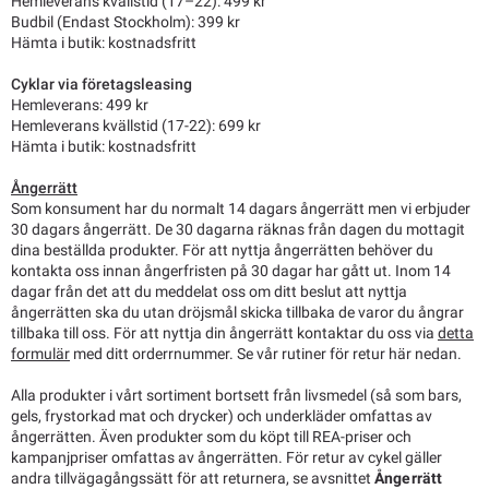
Hemleverans kvällstid (17–22): 499 kr
Budbil (Endast Stockholm): 399 kr
Hämta i butik: kostnadsfritt
Cyklar via företagsleasing
Hemleverans: 499 kr
Hemleverans kvällstid (17-22): 699 kr
Hämta i butik: kostnadsfritt
Ångerrätt
Som konsument har du normalt 14 dagars ångerrätt men vi erbjuder
30 dagars ångerrätt. De 30 dagarna räknas från dagen du mottagit
dina beställda produkter. För att nyttja ångerrätten behöver du
kontakta oss innan ångerfristen på 30 dagar har gått ut. Inom 14
dagar från det att du meddelat oss om ditt beslut att nyttja
ångerrätten ska du utan dröjsmål skicka tillbaka de varor du ångrar
tillbaka till oss. För att nyttja din ångerrätt kontaktar du oss via
detta
formulär
med ditt orderrnummer. Se vår rutiner för retur här nedan.
Alla produkter i vårt sortiment bortsett från livsmedel (så som bars,
gels, frystorkad mat och drycker) och underkläder omfattas av
ångerrätten. Även produkter som du köpt till REA-priser och
kampanjpriser omfattas av ångerrätten. För retur av cykel gäller
andra tillvägagångssätt för att returnera, se avsnittet
Ångerrätt