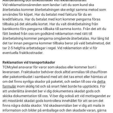
Återbetalning och omkostnader vid reklamationsrätt
Vid reklamationsärenden som landar i att du som kund ska
återbetalas kommer återbetalningen ske enligt samma metod som
användes för köpet. Har du betalat med faktura får du en
kreditfaktura. Har du betalat med kort kommer pengarna föras
tillbaka på det aktuella kortet. Har du valt direktbetalning från
bankkonto förs pengarna tillbaka till samma konto. Från det att du
fått besked från oss om godkänd reklamation med rätt till
återbetalning kommer pengarna omgående återbetalas. Hur lång tid
det tar innan pengarna kommer tillbaka beror på vald betalmetod, det
tar 2-5 helgfria arbetsdagar i regel. Vid reklamation står vi för
eventuella fraktkostnader.
Reklamation vid transportskador
TCMcykel ansvarar för varor som skadas eller kommer bort i
leveransen. Fraktskador behöver dock alltid anmälas till chauffören
eller paketombudet i samband med att det tas emot eller hämtas ut
om det finns synliga skador på paketet, och sedan till oss via
detta
formulär
inom skälig tid och så snart felet borde ha upptäckts. För
att underlätta ärendet ber vi dig dokumentera skadat gods och
skicka dokumentation till oss. Vi ber dig också att vid mottagandet av
ett misstänkt skadat gods kontrollera innehållet för att se om det
finns några dolda skador. Vid skadeanmälan ber vi dig att maila in
information och bilder på emballage och den skadade varan, gärna