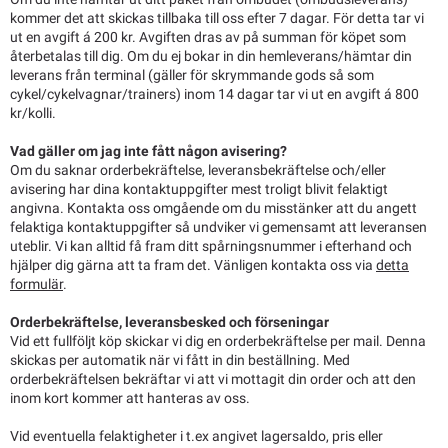
kommer det att skickas tillbaka till oss efter 7 dagar. För detta tar vi
ut en avgift á 200 kr. Avgiften dras av på summan för köpet som
återbetalas till dig. Om du ej bokar in din hemleverans/hämtar din
leverans från terminal (gäller för skrymmande gods så som
cykel/cykelvagnar/trainers) inom 14 dagar tar vi ut en avgift á 800
kr/kolli.
Vad gäller om jag inte fått någon avisering?
Om du saknar orderbekräftelse, leveransbekräftelse och/eller
avisering har dina kontaktuppgifter mest troligt blivit felaktigt
angivna. Kontakta oss omgående om du misstänker att du angett
felaktiga kontaktuppgifter så undviker vi gemensamt att leveransen
uteblir. Vi kan alltid få fram ditt spårningsnummer i efterhand och
hjälper dig gärna att ta fram det. Vänligen kontakta oss via
detta
formulär
.
Orderbekräftelse, leveransbesked och förseningar
Vid ett fullföljt köp skickar vi dig en orderbekräftelse per mail. Denna
skickas per automatik när vi fått in din beställning. Med
orderbekräftelsen bekräftar vi att vi mottagit din order och att den
inom kort kommer att hanteras av oss.
Vid eventuella felaktigheter i t.ex angivet lagersaldo, pris eller