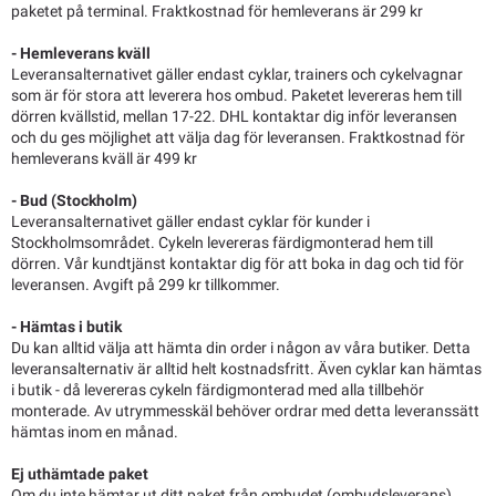
paketet på terminal. Fraktkostnad för hemleverans är 299 kr
- Hemleverans kväll
Leveransalternativet gäller endast cyklar, trainers och cykelvagnar
som är för stora att leverera hos ombud. Paketet levereras hem till
dörren kvällstid, mellan 17-22. DHL kontaktar dig inför leveransen
och du ges möjlighet att välja dag för leveransen. Fraktkostnad för
hemleverans kväll är 499 kr
- Bud (Stockholm)
Leveransalternativet gäller endast cyklar för kunder i
Stockholmsområdet. Cykeln levereras färdigmonterad hem till
dörren. Vår kundtjänst kontaktar dig för att boka in dag och tid för
leveransen. Avgift på 299 kr tillkommer.
- Hämtas i butik
Du kan alltid välja att hämta din order i någon av våra butiker. Detta
leveransalternativ är alltid helt kostnadsfritt. Även cyklar kan hämtas
i butik - då levereras cykeln färdigmonterad med alla tillbehör
monterade. Av utrymmesskäl behöver ordrar med detta leveranssätt
hämtas inom en månad.
Ej uthämtade paket
Om du inte hämtar ut ditt paket från ombudet (ombudsleverans)