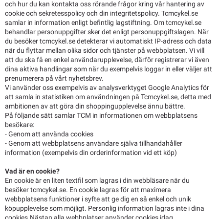
och hur du kan kontakta oss rörande frågor kring vår hantering av
cookie och sekretesspolicy och din integritetspolicy. Tcmcykel.se
samlar in information enligt befintlig lagstiftning. Om tcmcykel.se
behandlar personuppgifter sker det enligt personuppgiftslagen. När
du besöker tcmcykel.se detekterar vi automatiskt IP-adress och data
när du flyttar mellan olika sidor och tjänster på webbplatsen. Vi vill
att du ska få en enkel användarupplevelse, därför registrerar vi även
dina aktiva handlingar som när du exempelvis loggar in eller väljer att
prenumerera på vårt nyhetsbrev.
Vi använder oss exempelvis av analysverktyget Google Analytics för
att samla in statistiken om användningen på Tcmcykel.se, detta med
ambitionen av att göra din shoppingupplevelse ännu bättre.
På följande sätt samlar TCM in informationen om webbplatsens
besökare:
- Genom att använda cookies
- Genom att webbplatsens användare själva tillhandahåller
information (exempelvis din orderinformation vid ett köp)
Vad är en cookie?
En cookie är en liten textfil som lagras i din webbläsare när du
besöker tcmcykel.se. En cookie lagras för att maximera
webbplatsens funktioner i syfte att ge dig en så enkel och unik
köpupplevelse som möjligt. Personlig information lagras inte i dina
cookies.Nästan alla webbplatser använder cookies idag.