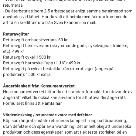
returneras
- Du återbetalas inom 2-5 arbetsdagar enligt samma betalmetod som
användes vid köpet. Har du valt att betala med faktura kommer du
att få en kreditfaktura från Svea Ekonomi på mail.
Returavgifter
Returavgift ombudsleverans: 69 kr
Returavgift hemleverans (skrymmande gods, cykelvagnar, trainers,
etc): 499 kr
Returavgift cykel: 1500 kr
Returavgift barncykel (upp till 16"): 499 kr
Returavgift på cyklar beställda från externt lager (anges på
produkten): 1500 kr extra
Ångerblankett från Konsumentverket
Hos konsumentverket hittar du ett standardformulär för utövande av
ångerrätt vilket du också kan använda för att utöva din ångerrätt.
Formuläret finns att
Hämta här
Värdeminskning / returnerade varor med defekter
Köp som ångrats måste returneras komplett i originalförpackning,
utan defekter och spår av användning. Det är helt okej att undersöka
produkten och dess egenskaper, som att t.ex testa storleken på en