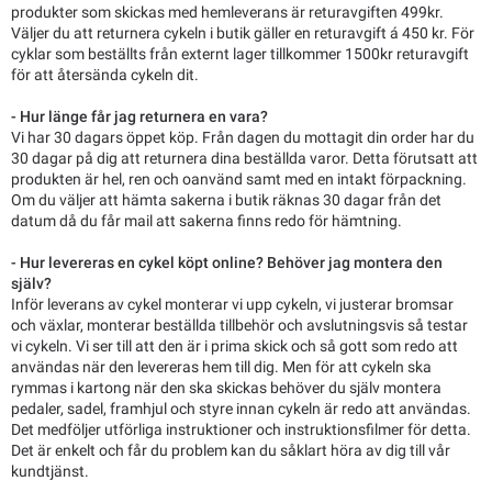
produkter som skickas med hemleverans är returavgiften 499kr.
Väljer du att returnera cykeln i butik gäller en returavgift á 450 kr. För
cyklar som beställts från externt lager tillkommer 1500kr returavgift
för att återsända cykeln dit.
- Hur länge får jag returnera en vara?
Vi har 30 dagars öppet köp. Från dagen du mottagit din order har du
30 dagar på dig att returnera dina beställda varor. Detta förutsatt att
produkten är hel, ren och oanvänd samt med en intakt förpackning.
Om du väljer att hämta sakerna i butik räknas 30 dagar från det
datum då du får mail att sakerna finns redo för hämtning.
- Hur levereras en cykel köpt online? Behöver jag montera den
själv?
Inför leverans av cykel monterar vi upp cykeln, vi justerar bromsar
och växlar, monterar beställda tillbehör och avslutningsvis så testar
vi cykeln. Vi ser till att den är i prima skick och så gott som redo att
användas när den levereras hem till dig. Men för att cykeln ska
rymmas i kartong när den ska skickas behöver du själv montera
pedaler, sadel, framhjul och styre innan cykeln är redo att användas.
Det medföljer utförliga instruktioner och instruktionsfilmer för detta.
Det är enkelt och får du problem kan du såklart höra av dig till vår
kundtjänst.