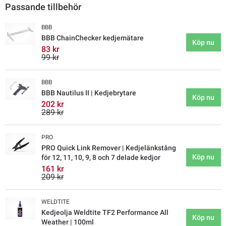
Passande tillbehör
BBB
BBB ChainChecker kedjemätare
Köp nu
83 kr
99 kr
BBB
BBB Nautilus II | Kedjebrytare
Köp nu
202 kr
289 kr
PRO
PRO Quick Link Remover | Kedjelänkstång
Köp nu
för 12, 11, 10, 9, 8 och 7 delade kedjor
161 kr
209 kr
WELDTITE
Kedjeolja Weldtite TF2 Performance All
Köp nu
Weather | 100ml