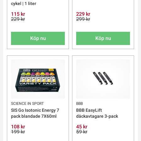
cykel | 1 liter
115 kr
229 kr
229 kr
299 kr
Köp nu
Köp nu
SCIENCE IN SPORT
BBB
SIS Go Isotonic Energy 7
BBB EasyLift
pack blandade 7X60ml
däckavtagare 3-pack
108 kr
45 kr
199 kr
59 kr