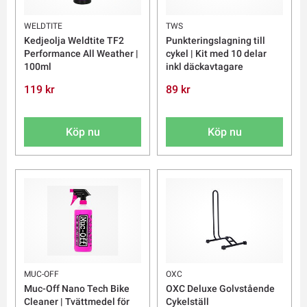
WELDTITE
TWS
Kedjeolja Weldtite TF2
Punkteringslagning till
Performance All Weather |
cykel | Kit med 10 delar
100ml
inkl däckavtagare
119 kr
89 kr
Köp nu
Köp nu
MUC-OFF
OXC
Muc-Off Nano Tech Bike
OXC Deluxe Golvstående
Cleaner | Tvättmedel för
Cykelställ