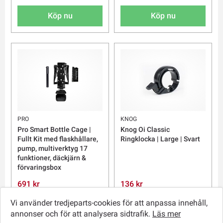
Köp nu
Köp nu
PRO
KNOG
Pro Smart Bottle Cage |
Knog Oi Classic
Fullt Kit med flaskhållare,
Ringklocka | Large | Svart
pump, multiverktyg 17
funktioner, däckjärn &
förvaringsbox
691 kr
136 kr
959 kr
249 kr
Vi använder tredjeparts-cookies för att anpassa innehåll,
annonser och för att analysera sidtrafik.
Läs mer
Köp nu
Köp nu