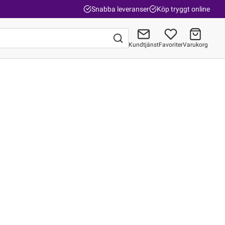
Snabba leveranser
Köp tryggt online
Kundtjänst
Favoriter
Varukorg
Gå till kassan