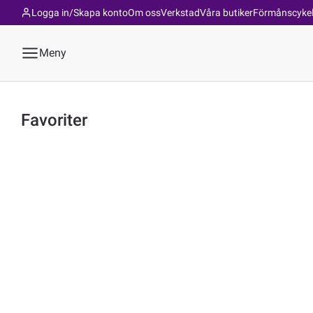
Logga in/Skapa konto
Om oss
Verkstad
Våra butiker
Förmånscyke
Meny
Favoriter