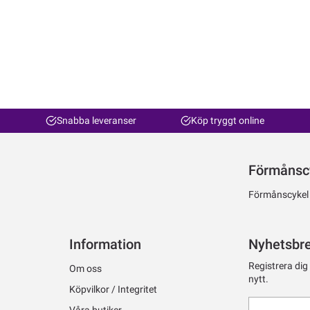
Snabba leveranser
Köp tryggt online
Förmånsc
Förmånscykel ti
Information
Nyhetsbr
Registrera dig
Om oss
nytt.
Köpvilkor / Integritet