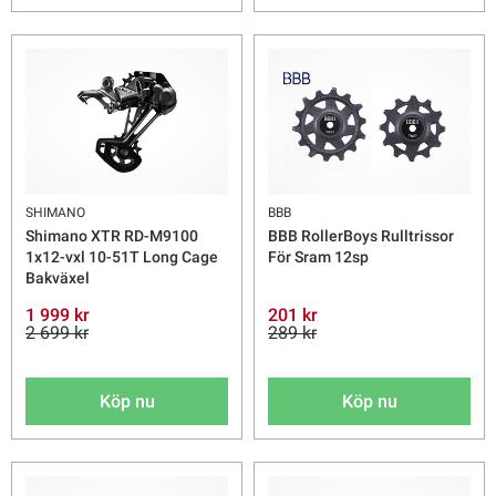
SHIMANO
BBB
Shimano XTR RD-M9100
BBB RollerBoys Rulltrissor
1x12-vxl 10-51T Long Cage
För Sram 12sp
Bakväxel
1 999 kr
201 kr
2 699 kr
289 kr
Köp nu
Köp nu