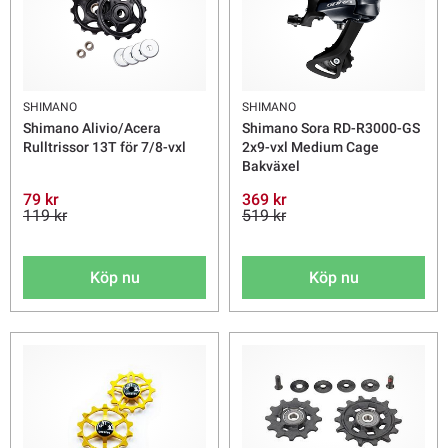
SHIMANO
SHIMANO
Shimano Alivio/Acera
Shimano Sora RD-R3000-GS
Rulltrissor 13T för 7/8-vxl
2x9-vxl Medium Cage
Bakväxel
79 kr
369 kr
119 kr
519 kr
Köp nu
Köp nu