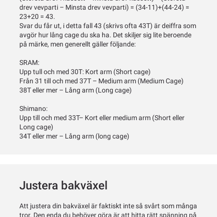
drev vevparti – Minsta drev vevparti) = (34-11)+(44-24) =
23+20 = 43.
Svar du får ut, i detta fall 43 (skrivs ofta 43T) är deiffra som
avgör hur lång cage du ska ha. Det skiljer sig lite beroende
på märke, men generellt gäller följande:
SRAM:
Upp tull och med 30T: Kort arm (Short cage)
Från 31 till och med 37T – Medium arm (Medium Cage)
38T eller mer – Lång arm (Long cage)
Shimano:
Upp till och med 33T– Kort eller medium arm (Short eller
Long cage)
34T eller mer – Lång arm (long cage)
Justera bakväxel
Att justera din bakväxel är faktiskt inte så svårt som många
tror. Den enda du behöver göra är att hitta rätt spänning på