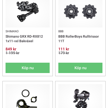
SHIMANO
BBB
Shimano GRX RD-RX812
BBB RollerBoys Rulltrissor
1x11-vxl Bakväxel
11T
849 kr
111 kr
1 199 kr
179 kr
Köp nu
Köp nu