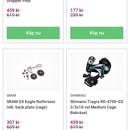
Dropper Post
459 kr
177 kr
619 kr
239 kr
Köp nu
Köp nu
SRAM
SHIMANO
SRAM GX Eagle Rulltrissor
Shimano Tiagra RD-4700-GS
inkl. back plate (cage)
2/3x10-vxl Medium Cage
Bakväxel
307 kr
439 kr
609 kr
619 kr