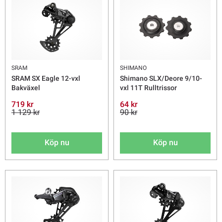
SRAM
SHIMANO
SRAM SX Eagle 12-vxl
Shimano SLX/Deore 9/10-
Bakväxel
vxl 11T Rulltrissor
719 kr
64 kr
1 129 kr
90 kr
Köp nu
Köp nu