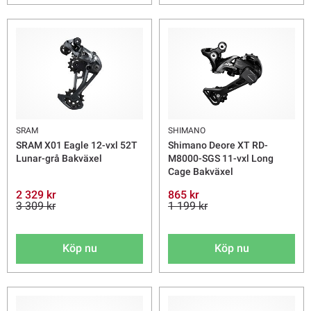
SRAM
SHIMANO
SRAM X01 Eagle 12-vxl 52T
Shimano Deore XT RD-
Lunar-grå Bakväxel
M8000-SGS 11-vxl Long
Cage Bakväxel
2 329 kr
865 kr
3 309 kr
1 199 kr
Köp nu
Köp nu