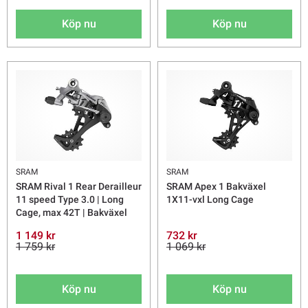
Köp nu
Köp nu
SRAM
SRAM
SRAM Rival 1 Rear Derailleur
SRAM Apex 1 Bakväxel
11 speed Type 3.0 | Long
1X11-vxl Long Cage
Cage, max 42T | Bakväxel
1 149 kr
732 kr
1 759 kr
1 069 kr
Köp nu
Köp nu