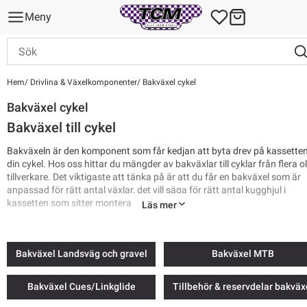
Meny
Hem
Drivlina & Växelkomponenter
Bakväxel cykel
Bakväxel cykel
Bakväxel till cykel
Bakväxeln är den komponent som får kedjan att byta drev på kassette
din cykel. Hos oss hittar du mängder av bakväxlar till cyklar från flera o
tillverkare. Det viktigaste att tänka på är att du får en bakväxel som är
anpassad för rätt antal växlar, det vill säga för rätt antal kugghjul i
kassetten som sitter monterad på bakhjulet.
Läs mer
Frakt från 69 kr. Skrymmande produkter kan ha högre fraktkostnad.
Bakväxel Landsväg och gravel
Bakväxel MTB
Bakväxel Cues/Linkglide
Tillbehör & reservdelar bakväx