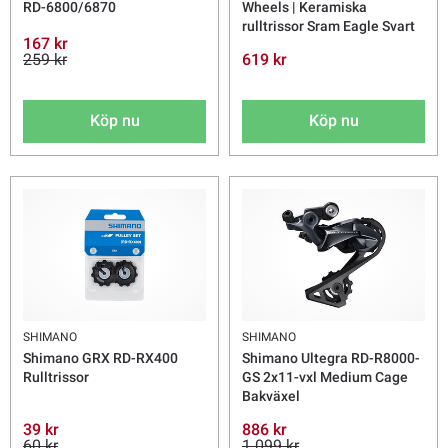
RD-6800/6870
Wheels | Keramiska
rulltrissor Sram Eagle Svart
167 kr
259 kr
619 kr
Köp nu
Köp nu
SHIMANO
SHIMANO
Shimano GRX RD-RX400
Shimano Ultegra RD-R8000-
Rulltrissor
GS 2x11-vxl Medium Cage
Bakväxel
39 kr
886 kr
60 kr
1 099 kr