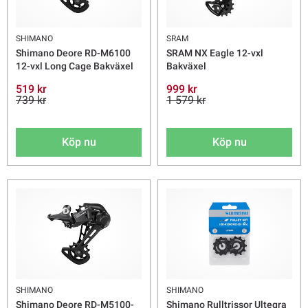
SHIMANO
SRAM
Shimano Deore RD-M6100
SRAM NX Eagle 12-vxl
12-vxl Long Cage Bakväxel
Bakväxel
519 kr
999 kr
739 kr
1 579 kr
Köp nu
Köp nu
SHIMANO
SHIMANO
Shimano Deore RD-M5100-
Shimano Rulltrissor Ultegra