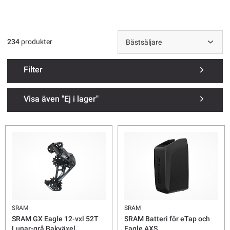
234
produkter
Filter
Visa även "Ej i lager"
SRAM
SRAM
SRAM GX Eagle 12-vxl 52T
SRAM Batteri för eTap och
Lunar-grå Bakväxel
Eagle AXS