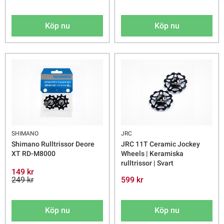
Köp nu
Köp nu
SHIMANO
JRC
Shimano Rulltrissor Deore
JRC 11T Ceramic Jockey
XT RD-M8000
Wheels | Keramiska
rulltrissor | Svart
149 kr
249 kr
599 kr
Köp nu
Köp nu