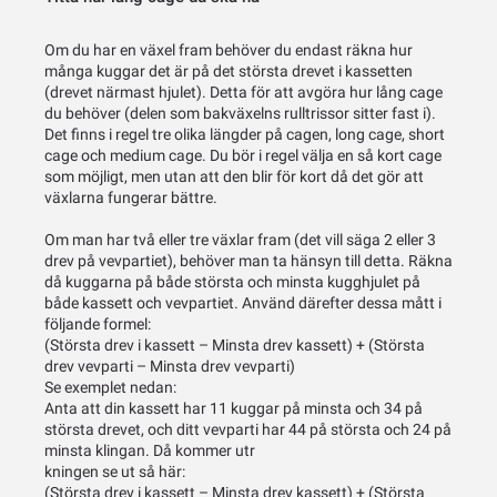
Om du har en växel fram behöver du endast räkna hur
många kuggar det är på det största drevet i kassetten
(drevet närmast hjulet). Detta för att avgöra hur lång cage
du behöver (delen som bakväxelns rulltrissor sitter fast i).
Det finns i regel tre olika längder på cagen, long cage, short
cage och medium cage. Du bör i regel välja en så kort cage
som möjligt, men utan att den blir för kort då det gör att
växlarna fungerar bättre.
Om man har två eller tre växlar fram (det vill säga 2 eller 3
drev på vevpartiet), behöver man ta hänsyn till detta. Räkna
då kuggarna på både största och minsta kugghjulet på
både kassett och vevpartiet. Använd därefter dessa mått i
följande formel:
(Största drev i kassett – Minsta drev kassett) + (Största
drev vevparti – Minsta drev vevparti)
Se exemplet nedan:
Anta att din kassett har 11 kuggar på minsta och 34 på
största drevet, och ditt vevparti har 44 på största och 24 på
minsta klingan. Då kommer utr
kningen se ut så här:
(Största drev i kassett – Minsta drev kassett) + (Största