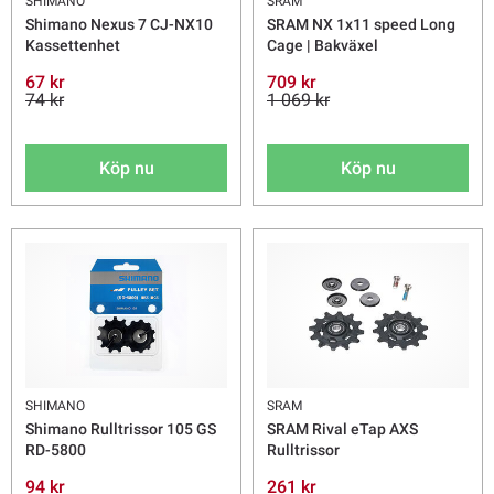
SHIMANO
SRAM
Shimano Nexus 7 CJ-NX10
SRAM NX 1x11 speed Long
Kassettenhet
Cage | Bakväxel
67 kr
709 kr
74 kr
1 069 kr
Köp nu
Köp nu
SHIMANO
SRAM
Shimano Rulltrissor 105 GS
SRAM Rival eTap AXS
RD-5800
Rulltrissor
94 kr
261 kr