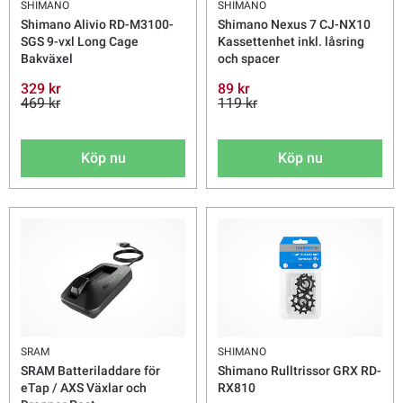
SHIMANO
SHIMANO
Shimano Alivio RD-M3100-
Shimano Nexus 7 CJ-NX10
SGS 9-vxl Long Cage
Kassettenhet inkl. låsring
Bakväxel
och spacer
329 kr
89 kr
469 kr
119 kr
Köp nu
Köp nu
SRAM
SHIMANO
SRAM Batteriladdare för
Shimano Rulltrissor GRX RD-
eTap / AXS Växlar och
RX810