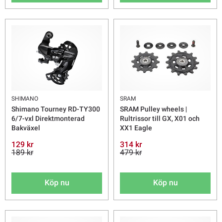
SHIMANO
SRAM
Shimano Tourney RD-TY300
SRAM Pulley wheels |
6/7-vxl Direktmonterad
Rultrissor till GX, X01 och
Bakväxel
XX1 Eagle
129 kr
314 kr
189 kr
479 kr
Köp nu
Köp nu