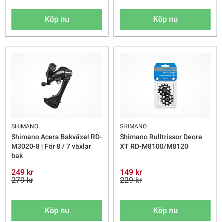
Köp nu
Köp nu
SHIMANO
SHIMANO
Shimano Acera Bakväxel RD-
Shimano Rulltrissor Deore
M3020-8 | För 8 / 7 växlar
XT RD-M8100/M8120
bak
249 kr
149 kr
279 kr
229 kr
Köp nu
Köp nu