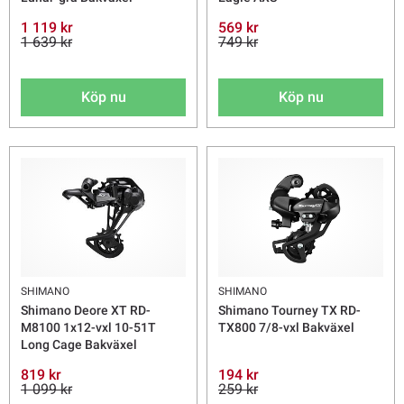
1 119 kr
569 kr
1 639 kr
749 kr
Köp nu
Köp nu
SHIMANO
SHIMANO
Shimano Deore XT RD-
Shimano Tourney TX RD-
M8100 1x12-vxl 10-51T
TX800 7/8-vxl Bakväxel
Long Cage Bakväxel
819 kr
194 kr
1 099 kr
259 kr