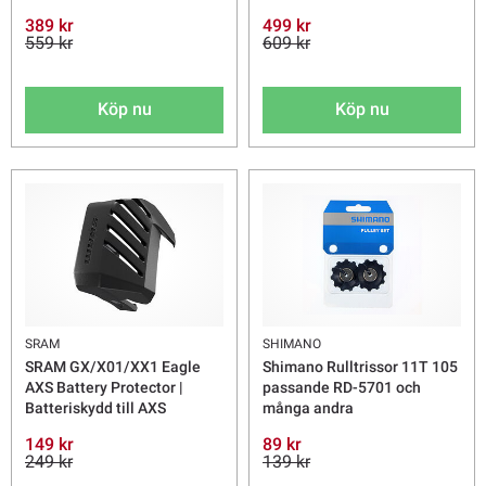
389 kr
499 kr
559 kr
609 kr
Köp nu
Köp nu
SRAM
SHIMANO
SRAM GX/X01/XX1 Eagle
Shimano Rulltrissor 11T 105
AXS Battery Protector |
passande RD-5701 och
Batteriskydd till AXS
många andra
149 kr
89 kr
249 kr
139 kr