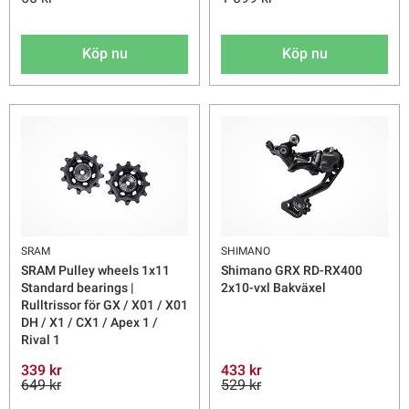
Köp nu
Köp nu
SRAM
SHIMANO
SRAM Pulley wheels 1x11
Shimano GRX RD-RX400
Standard bearings |
2x10-vxl Bakväxel
Rulltrissor för GX / X01 / X01
DH / X1 / CX1 / Apex 1 /
Rival 1
339 kr
433 kr
649 kr
529 kr