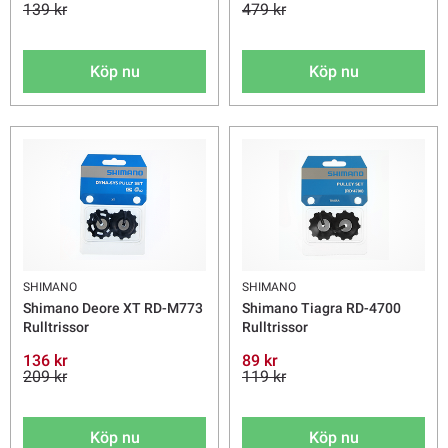
139 kr
479 kr
Köp nu
Köp nu
SHIMANO
SHIMANO
Shimano Deore XT RD-M773
Shimano Tiagra RD-4700
Rulltrissor
Rulltrissor
136 kr
89 kr
209 kr
119 kr
Köp nu
Köp nu