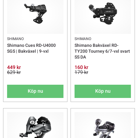
SHIMANO
SHIMANO
Shimano Cues RD-U4000
Shimano Bakväxel RD-
SGS | Bakväxel | 9-vxl
TY200 Tourney 6/7-vxl svart
SS DA
449 kr
160 kr
629 kr
179 kr
Köp nu
Köp nu