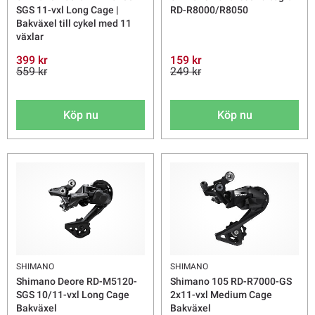
SGS 11-vxl Long Cage |
RD-R8000/R8050
Bakväxel till cykel med 11
växlar
399 kr
159 kr
559 kr
249 kr
Köp nu
Köp nu
SHIMANO
SHIMANO
Shimano Deore RD-M5120-
Shimano 105 RD-R7000-GS
SGS 10/11-vxl Long Cage
2x11-vxl Medium Cage
Bakväxel
Bakväxel