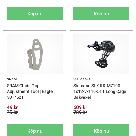
Köp nu
Köp nu
SRAM
SHIMANO
SRAM Chain Gap
Shimano SLX RD-M7100
Adjustment Tool | Eagle
1x12-vxl 10-51T Long Cage
50T/52T
Bakväxel
49 kr
609 kr
79 kr
789 kr
Köp nu
Köp nu