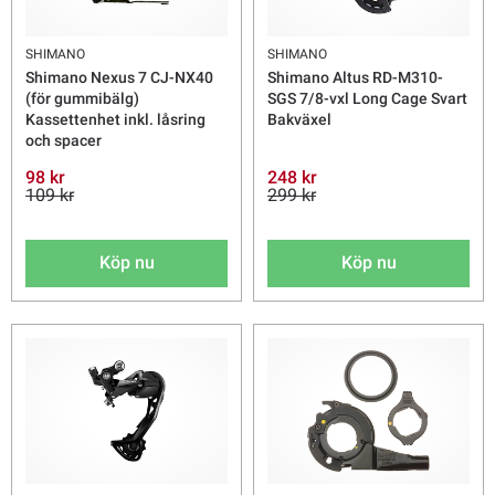
SHIMANO
SHIMANO
Shimano Nexus 7 CJ-NX40
Shimano Altus RD-M310-
(för gummibälg)
SGS 7/8-vxl Long Cage Svart
Kassettenhet inkl. låsring
Bakväxel
och spacer
98 kr
248 kr
109 kr
299 kr
Köp nu
Köp nu