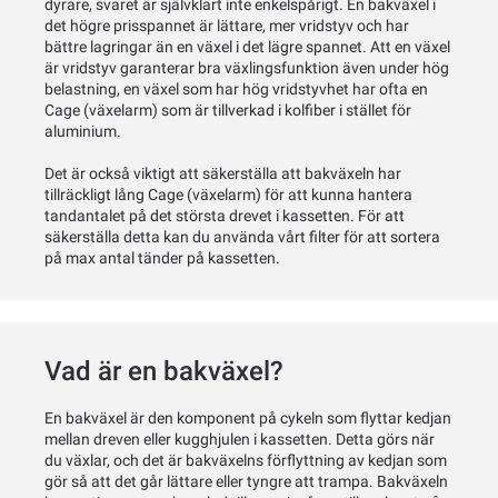
dyrare, svaret är självklart inte enkelspårigt. En bakväxel i
det högre prisspannet är lättare, mer vridstyv och har
bättre lagringar än en växel i det lägre spannet. Att en växel
är vridstyv garanterar bra växlingsfunktion även under hög
belastning, en växel som har hög vridstyvhet har ofta en
Cage (växelarm) som är tillverkad i kolfiber i stället för
aluminium.
Det är också viktigt att säkerställa att bakväxeln har
tillräckligt lång Cage (växelarm) för att kunna hantera
tandantalet på det största drevet i kassetten. För att
säkerställa detta kan du använda vårt filter för att sortera
på max antal tänder på kassetten.
Vad är en bakväxel?
En bakväxel är den komponent på cykeln som flyttar kedjan
mellan dreven eller kugghjulen i kassetten. Detta görs när
du växlar, och det är bakväxelns förflyttning av kedjan som
gör så att det går lättare eller tyngre att trampa. Bakväxeln