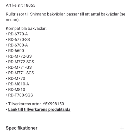
Artikel nr: 18055
Rulltrissor till Shimano bakväxlar, passar till ett antal bakväxlar (se
nedan).
Kompatibla bakväxlar:
• RD-6770-A
• RD-6770-SS
• RD-6700-A
• RD-6600
• RD-M772-GS
• RD-M772-SGS
• RD-M771-GS
• RD-M771-SGS
• RD-M770
• RD-M810-A
• RD-M810
• RD-T780-SGS
• Tillverkarens artnr. Y5X998150
•
Länk till tillverkarens produktsida
Specifikationer