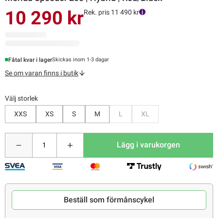
10 290 kr
Rek. pris 11 490 kr
Fåtal kvar i lager
Skickas inom 1-3 dagar
Se om varan finns i butik
Välj storlek
Bevaka
Bevaka
XXS
XS
S
M
L
XL
Lägg i varukorgen
Beställ som förmånscykel