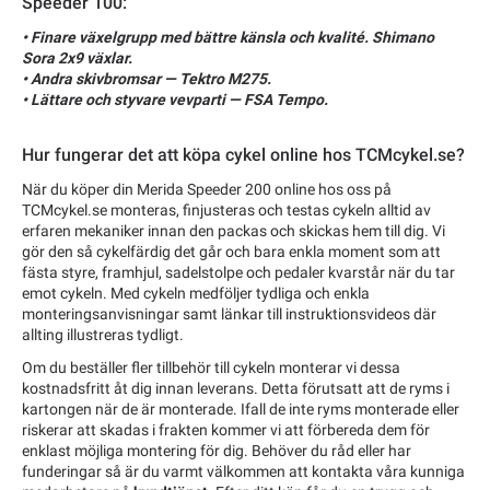
Speeder 100:
• Finare växelgrupp med bättre känsla och kvalité. Shimano
Sora 2x9 växlar.
• Andra skivbromsar — Tektro M275.
• Lättare och styvare vevparti — FSA Tempo.
Hur fungerar det att köpa cykel online hos TCMcykel.se?
När du köper din Merida Speeder 200 online hos oss på
TCMcykel.se monteras, finjusteras och testas cykeln alltid av
erfaren mekaniker innan den packas och skickas hem till dig. Vi
gör den så cykelfärdig det går och bara enkla moment som att
fästa styre, framhjul, sadelstolpe och pedaler kvarstår när du tar
emot cykeln. Med cykeln medföljer tydliga och enkla
monteringsanvisningar samt länkar till instruktionsvideos där
allting illustreras tydligt.
Om du beställer fler tillbehör till cykeln monterar vi dessa
kostnadsfritt åt dig innan leverans. Detta förutsatt att de ryms i
kartongen när de är monterade. Ifall de inte ryms monterade eller
riskerar att skadas i frakten kommer vi att förbereda dem för
enklast möjliga montering för dig. Behöver du råd eller har
funderingar så är du varmt välkommen att kontakta våra kunniga