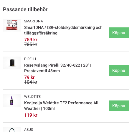
Passande tillbehör
SMARTDNA
SmartDNA / ISR-stöldskyddsmärkning och
Köp nu
tilläggsförsäkring
759 kr
785 kr
PIRELLI
Reservslang Pirelli 32/40-622 | 28" |
Köp nu
Prestaventil 48mm
79 kr
104 kr
WELDTITE
Kedjeolja Weldtite TF2 Performance All
Köp nu
Weather | 100ml
119 kr
ABUS