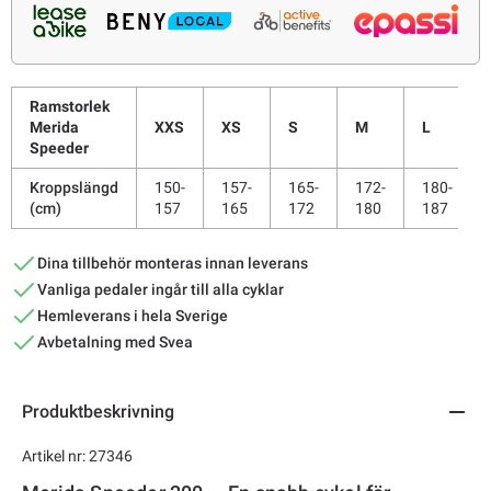
Ramstorlek
Merida
XXS
XS
S
M
L
Speeder
Kroppslängd
150-
157-
165-
172-
180-
(cm)
157
165
172
180
187
Dina tillbehör monteras innan leverans
Vanliga pedaler ingår till alla cyklar
Hemleverans i hela Sverige
Avbetalning med Svea
Produktbeskrivning
Artikel nr: 27346