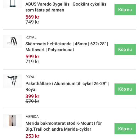
ABUS Varedo Bygellås | Godkänt cykellås
Köp nu
som fästs på ramen
569 kr
749 kr
ROYAL
Skärmsats heltäckande | 45mm | 622/28" |
Köp nu
Mattsvart | Polycarbonat
599 kr
719 kr
ROYAL
Pakethållare i Aluminium till cykel 26-29" |
Köp nu
Royal
399 kr
579 kr
MERIDA
Merida bakmonterat stöd K-Mount | för
Köp nu
Big.Trail och andra Merida-cyklar
253 kr