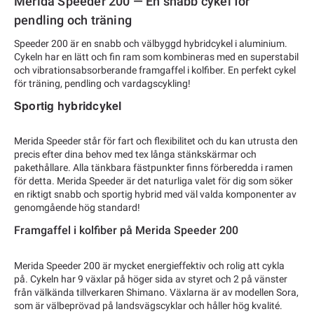
Merida Speeder 200 — En snabb cykel för
pendling och träning
Speeder 200 är en snabb och välbyggd hybridcykel i aluminium.
Cykeln har en lätt och fin ram som kombineras med en superstabil
och vibrationsabsorberande framgaffel i kolfiber. En perfekt cykel
för träning, pendling och vardagscykling!
Sportig hybridcykel
Merida Speeder står för fart och flexibilitet och du kan utrusta den
precis efter dina behov med tex långa stänkskärmar och
pakethållare. Alla tänkbara fästpunkter finns förberedda i ramen
för detta. Merida Speeder är det naturliga valet för dig som söker
en riktigt snabb och sportig hybrid med väl valda komponenter av
genomgående hög standard!
Framgaffel i kolfiber på Merida Speeder 200
Merida Speeder 200 är mycket energieffektiv och rolig att cykla
på. Cykeln har 9 växlar på höger sida av styret och 2 på vänster
från välkända tillverkaren Shimano. Växlarna är av modellen Sora,
som är välbeprövad på landsvägscyklar och håller hög kvalité.