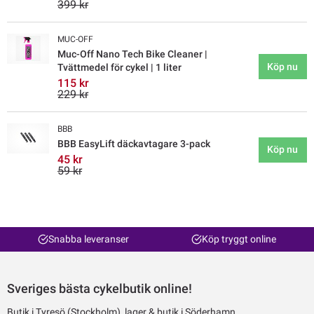
399 kr
MUC-OFF
Muc-Off Nano Tech Bike Cleaner |
Köp nu
Tvättmedel för cykel | 1 liter
115 kr
229 kr
BBB
BBB EasyLift däckavtagare 3-pack
Köp nu
45 kr
59 kr
Snabba leveranser
Köp tryggt online
Sveriges bästa cykelbutik online!
Butik i Tyresö (Stockholm), lager & butik i Söderhamn.