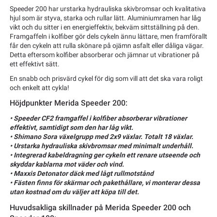
Speeder 200 har urstarka hydrauliska skivbromsar och kvalitativa
hjul som är styva, starka och rullar lätt. Aluminiumramen har låg
vikt och du sitter i en energieffektiv, bekväm sittställning på den.
Framgaffeln i kolfiber gör dels cykeln ännu lättare, men framförallt
får den cykeln att rulla skönare på ojämn asfalt eller dåliga vägar.
Detta eftersom kolfiber absorberar och jämnar ut vibrationer på
ett effektivt sätt.
En snabb och prisvärd cykel för dig som vill att det ska vara roligt
och enkelt att cykla!
Höjdpunkter Merida Speeder 200:
• Speeder CF2 framgaffel i kolfiber absorberar vibrationer
effektivt, samtidigt som den har låg vikt.
• Shimano Sora växelgrupp med 2x9 växlar. Totalt 18 växlar.
• Urstarka hydrauliska skivbromsar med minimalt underhåll.
• Integrerad kabeldragning ger cykeln ett renare utseende och
skyddar kablarna mot väder och vind.
• Maxxis Detonator däck med lågt rullmotstånd
• Fästen finns för skärmar och pakethållare, vi monterar dessa
utan kostnad om du väljer att köpa till det.
Huvudsakliga skillnader på Merida Speeder 200 och