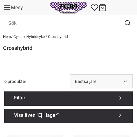
Meny
Hem
Cyklar
Hybridcykel
Crosshybrid
Crosshybrid
6
produkter
Filter
Visa även "Ej i lager"