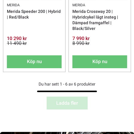
MERIDA
MERIDA
Merida Speeder 200 | Hybrid
Merida Crossway 20 |
| Red/Black
Hybridcykel lågt insteg |
Dämpad framgaffel |
Black/Silver
10 290 kr
7 990 kr
11 490 kr
8 990 kr
Köp nu
Köp nu
Du har sett 1 - 6 av 6 produkter
Ladda fler